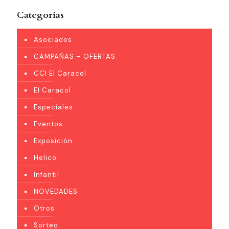
Categorías
Asociados
CAMPAÑAS – OFERTAS
CCI El Caracol
El Caracol
Especiales
Eventos
Exposición
Helico
Infantil
NOVEDADES
Otros
Sorteo