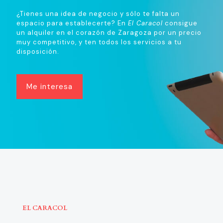
¿Tienes una idea de negocio y sólo te falta un
espacio para establecerte? En
El Caracol
consigue
un alquiler en el corazón de Zaragoza por un precio
muy competitivo, y ten todos los servicios a tu
disposición.
Me interesa
EL CARACOL