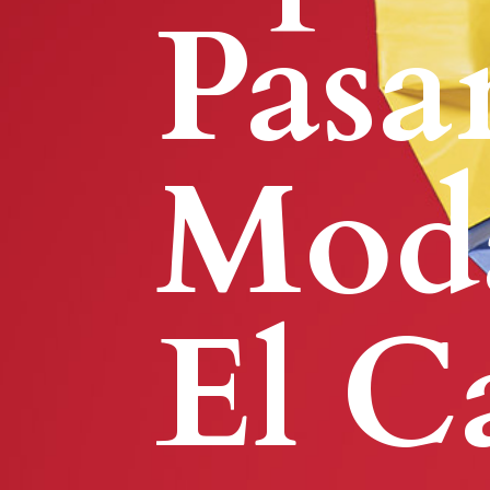
Pasa
Moda
El C