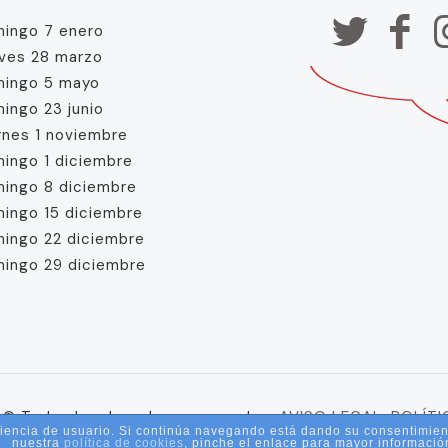
ingo 7 enero
ves 28 marzo
ingo 5 mayo
ingo 23 junio
rnes 1 noviembre
ingo 1 diciembre
ingo 8 diciembre
ingo 15 diciembre
ingo 22 diciembre
ingo 29 diciembre
 Todos los derechos reservados.
AVISO LEGAL.
POLÍTI
eriencia de usuario. Si continúa navegando está dando su consentimie
ad.
nuestra
política de cookies
, pinche el enlace para mayor informació