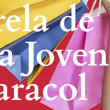
rela de
 Joven
aracol