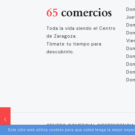
65
comercios
Dom
Jue
Dom
Toda la vida siendo el Centro
Dom
de Zaragoza.
Vie
Tómate tu tiempo para
Dom
descubrirlo.
Dom
Dom
Dom
Dom
CENTRO COMERCIAL INDEPENDENCIA ©
Este sitio web utiliza cookies para que usted tenga la mejor exp
Web Realizada por
Ana Ortiz Publicid